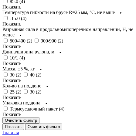
85.0 (
4
)
Показать
Температура гибкости на брусе R=25 мм, °C, не выше
-15.0 (
4
)
Показать
Разрывная сила в продольном/поперечном направлении, H, не
менее
500/400 (
2
)
900/900 (
2
)
Показать
Длина/ширина рулона, м
10/1 (
4
)
Показать
Масса, ±5 %, кг
30 (
2
)
40 (
2
)
Показать
Кол-во на поддоне
25 (
2
)
30 (
2
)
Показать
Упаковка поддона
Термоусадочный пакет (
4
)
Показать
Очистить фильтр
Показать
Очистить фильтр
Главная