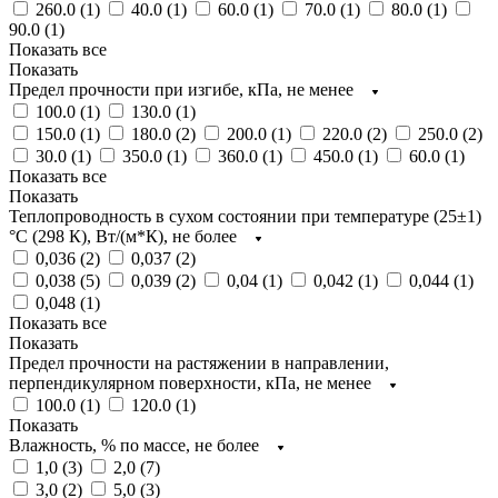
260.0 (
1
)
40.0 (
1
)
60.0 (
1
)
70.0 (
1
)
80.0 (
1
)
90.0 (
1
)
Показать все
Показать
Предел прочности при изгибе, кПа, не менее
100.0 (
1
)
130.0 (
1
)
150.0 (
1
)
180.0 (
2
)
200.0 (
1
)
220.0 (
2
)
250.0 (
2
)
30.0 (
1
)
350.0 (
1
)
360.0 (
1
)
450.0 (
1
)
60.0 (
1
)
Показать все
Показать
Теплопроводность в сухом состоянии при температуре (25±1)
°С (298 К), Вт/(м*К), не более
0,036 (
2
)
0,037 (
2
)
0,038 (
5
)
0,039 (
2
)
0,04 (
1
)
0,042 (
1
)
0,044 (
1
)
0,048 (
1
)
Показать все
Показать
Предел прочности на растяжении в направлении,
перпендикулярном поверхности, кПа, не менее
100.0 (
1
)
120.0 (
1
)
Показать
Влажность, % по массе, не более
1,0 (
3
)
2,0 (
7
)
3,0 (
2
)
5,0 (
3
)