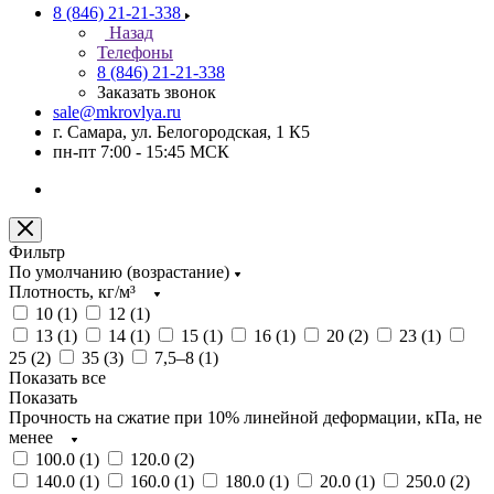
8 (846) 21-21-338
Назад
Телефоны
8 (846) 21-21-338
Заказать звонок
sale@mkrovlya.ru
г. Самара, ул. Белогородская, 1 К5
пн-пт 7:00 - 15:45 МСК
Фильтр
По умолчанию (возрастание)
Плотность, кг/м³
10 (
1
)
12 (
1
)
13 (
1
)
14 (
1
)
15 (
1
)
16 (
1
)
20 (
2
)
23 (
1
)
25 (
2
)
35 (
3
)
7,5–8 (
1
)
Показать все
Показать
Прочность на сжатие при 10% линейной деформации, кПа, не
менее
100.0 (
1
)
120.0 (
2
)
140.0 (
1
)
160.0 (
1
)
180.0 (
1
)
20.0 (
1
)
250.0 (
2
)