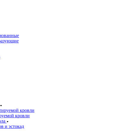
мованные
разующие
б
тируемой кровли
руемой кровли
ола
в и эстокад