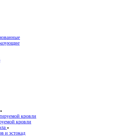
мованные
разующие
б
тируемой кровли
руемой кровли
ола
в и эстокад