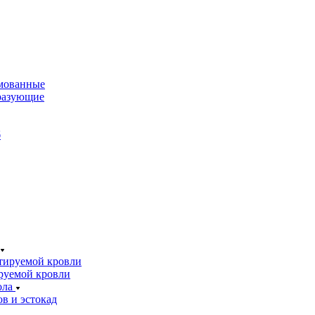
мованные
разующие
б
тируемой кровли
руемой кровли
ола
в и эстокад