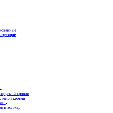
мованные
разующие
б
тируемой кровли
руемой кровли
ола
в и эстокад