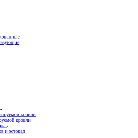
мованные
разующие
б
тируемой кровли
руемой кровли
ола
в и эстокад