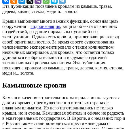
Эта публикация посвящена кровлям из камыша, травы,
дерева, камня, стекла, меди и... золота.
Крыша выполняет много важных функций, основная цель
сооружения –
гидроизоляция
, защита объекта от внешних
воздействий, создание нормальных условий его
эксплуатации. Однако есть кровли, притягивающие взгляд
своей оригинальностью. За время своего существования
человечество экспериментировало с таким количеством
необычных материалов для кровель, что остается только
удивляться изобретательности и выдумке создателей
эксклюзивных кровельных систем. Эта публикация
посвящена кровлям из камыша, травы, дерева, камня, стекла,
меди и... золота.
Камышовые кровли
Камыш в качестве строительного материала используется с
давних времен, преимущественно в теплых странах с
влажным климатом. Из него изготавливались не только
крыши, но и стены. Камышовая обитель и сейчас не редкость
в экваториальных государствах. В Европе, а с недавних пор и
в России также стали возводиться престижные дома с
кровлями причудливых форм из этого материала. С течением