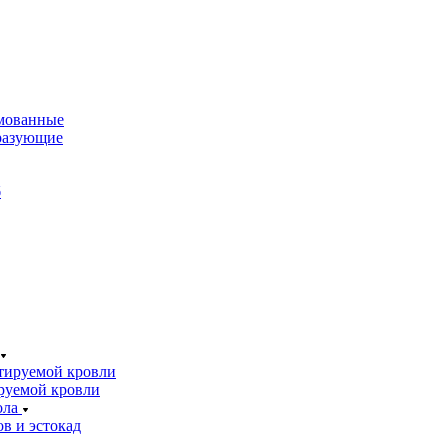
мованные
разующие
б
тируемой кровли
руемой кровли
ола
в и эстокад