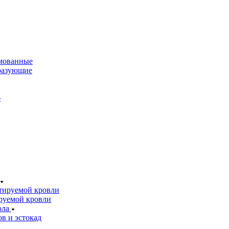
мованные
разующие
б
тируемой кровли
руемой кровли
ола
в и эстокад