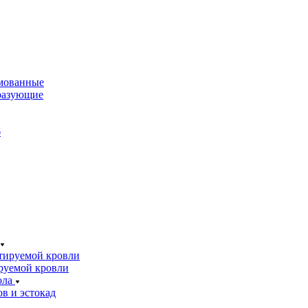
мованные
разующие
б
тируемой кровли
руемой кровли
ола
в и эстокад