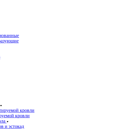
мованные
разующие
б
тируемой кровли
руемой кровли
ола
в и эстокад