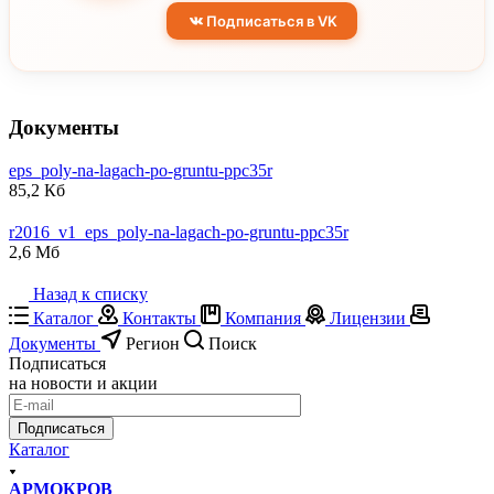
Подписаться в VK
Документы
eps_poly-na-lagach-po-gruntu-ppc35r
85,2 Кб
r2016_v1_eps_poly-na-lagach-po-gruntu-ppc35r
2,6 Мб
Назад к списку
Каталог
Контакты
Компания
Лицензии
Документы
Регион
Поиск
Подписаться
на новости и акции
Подписаться
Каталог
АРМОКРОВ