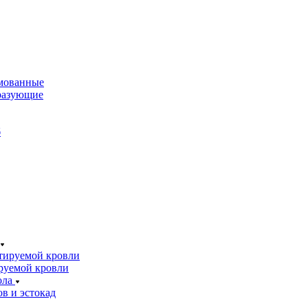
мованные
разующие
б
тируемой кровли
руемой кровли
ола
в и эстокад